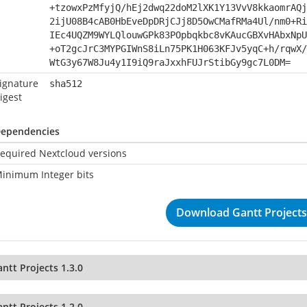
+tzowxPzMfyjQ/hEj2dwq22doM2lXK1Y13VvV8kkaomrAQj
2ijU08B4cAB0HbEveDpDRjCJj8D5OwCMafRMa4Ul/nm0+Ri
IEc4UQZM9WYLQlouwGPk83POpbqkbc8vKAucGBXvHAbxNpU
+oT2gcJrC3MYPGIWnS8iLn75PK1H063KFJv5yqC+h/rqwX/
WtG3y67W8Ju4y1I9iQ9raJxxhFUJrStibGy9gc7L0DM=
ignature
sha512
igest
ependencies
equired Nextcloud versions
inimum Integer bits
Download Gantt Projects 
ntt Projects 1.3.0
ntt Projects 1.2.0