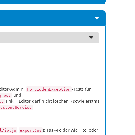
Editor/Admin:
-Tests für
ForbiddenException
und
gress
(inkl. „Editor darf nicht löschen") sowie erstmalige
ct
lestoneService
): Task-Felder wie Titel oder
l/io.js
exportCsv