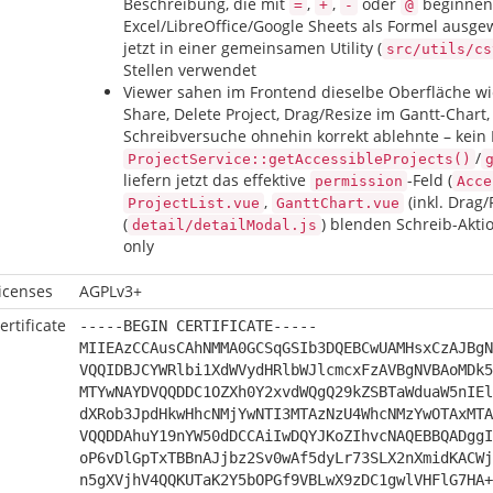
Beschreibung, die mit
,
,
oder
beginnen
=
+
-
@
Excel/LibreOffice/Google Sheets als Formel ausge
jetzt in einer gemeinsamen Utility (
src/utils/cs
Stellen verwendet
Viewer sahen im Frontend dieselbe Oberfläche wi
Share, Delete Project, Drag/Resize im Gantt-Chart
Schreibversuche ohnehin korrekt ablehnte – kein L
/
ProjectService::getAccessibleProjects()
liefern jetzt das effektive
-Feld (
permission
Acce
,
(inkl. Drag/
ProjectList.vue
GanttChart.vue
(
) blenden Schreib-Akti
detail/detailModal.js
only
icenses
AGPLv3+
ertificate
-----BEGIN CERTIFICATE-----
MIIEAzCCAusCAhNMMA0GCSqGSIb3DQEBCwUAMHsxCzAJBgN
VQQIDBJCYWRlbi1XdWVydHRlbWJlcmcxFzAVBgNVBAoMDk5
MTYwNAYDVQQDDC1OZXh0Y2xvdWQgQ29kZSBTaWduaW5nIEl
dXRob3JpdHkwHhcNMjYwNTI3MTAzNzU4WhcNMzYwOTAxMTA
VQQDDAhuY19nYW50dDCCAiIwDQYJKoZIhvcNAQEBBQADggI
oP6vDlGpTxTBBnAJjbz2Sv0wAf5dyLr73SLX2nXmidKACWj
n5gXVjhV4QQKUTaK2Y5bOPGf9VBLwX9zDC1gwlVHFlG7HA+