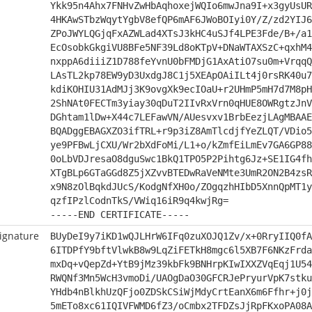
Ykk95n4Ahx7FNHvZwHbAqhoxejWQIo6mwJna9I+x3gyUsUR
4HKAwSTbzWqytYgbV8efQP6mAF6JWoBOIyi0Y/Z/zd2YIJ6
ZPoJWYLQGjqFxAZWLad4XTsJ3kHC4uSJf4LPE3Fde/B+/a1
EcOsobkGkgiVU8BFe5NF39Ld8oKTpV+DNaWTAXSzC+qxhM4
nxppA6diiiZ1D788feYvnU0bFMDjG1AxAtiO7su0m+VrqqQ
LAsTL2kp78EW9yD3UxdgJ8C1j5XEApOAiILt4j0rsRK40u7
kdiKOHIU31AdMJj3K9ovgXk9ecIOaU+r2UHmP5mH7d7M8pH
2ShNAt0FECTm3yiay30qDuT2IIvRxVrn0qHUE8OWRgtzJnV
DGhtam1lDw+X44c7LEFawVN/AUesvxv1BrbEezjLAgMBAAE
BQADggEBAGXZO3ifTRL+r9p3iZ8AmTlcdjfYeZLQT/VDio5
ye9PFBwLjCXU/Wr2bXdFoMi/L1+o/kZmfEiLmEv7GA6GP88
0oLbVDJresaO8dguSwc1BkQ1TPO5P2Pihtg6Jz+SE1IG4fh
XTgBLp6GTaGGd8Z5jXZvvBTEDwRaVeNMte3UmR2ON2B4zsR
x9N8zOlBqkdJUcS/KodgNfXH0o/ZOgqzhHIbD5XnnQpMT1y
qzfIPzlCodnTkS/VWiq16iR9q4kwjRg=
-----END CERTIFICATE-----
ignature
BUyDeI9y7iKD1wQJLHrW6IFq0zuXOJQ1Zv/x+0RryIIQ0fA
6ITDPfY9bftVlwkB8w9LqZiFETkH8mgc6l5XB7F6NKzFrda
mxDq+vQepZd+YtB9jMz39kbFk9BNHrpKIwIXXZVqEqj1U54
RWQNf3Mn5WcH3vmoDi/UAOgDaO30GFCRJePryurVpK7stku
YHdb4nBlkhUzQFjo0ZDSkCSiWjMdyCrtEanX6m6Ffhr+j0j
5mETo8xc61IQIVFWMD6fZ3/oCmbx2TFDZsJjRpFKxoPA08A