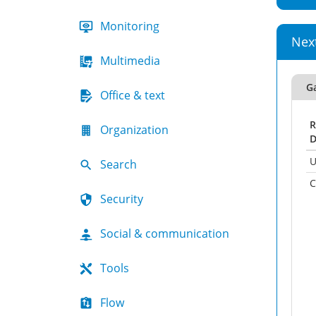
Monitoring
Nex
Multimedia
Ga
Office & text
R
Organization
D
U
Search
C
Security
Social & communication
Tools
Flow