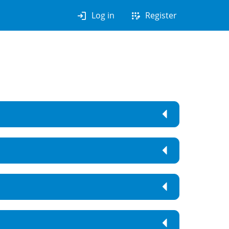
login
app_registration
Log in
Register