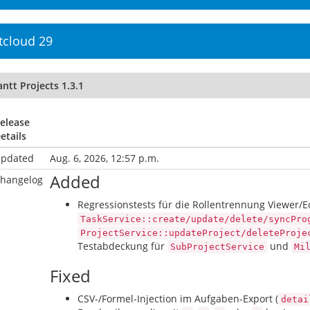
tcloud 29
ntt Projects 1.3.1
elease
etails
pdated
Aug. 6, 2026, 12:57 p.m.
Added
hangelog
Regressionstests für die Rollentrennung Viewer/
TaskService::create/update/delete/syncPro
ProjectService::updateProject/deleteProje
Testabdeckung für
und
SubProjectService
Mi
Fixed
CSV-/Formel-Injection im Aufgaben-Export (
detai