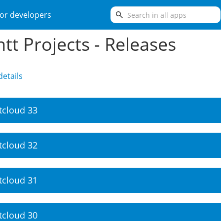
search
or developers
tt Projects - Releases
etails
tcloud 33
tcloud 32
tcloud 31
tcloud 30