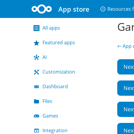
App store
arrow_drop_down_circle
Resources f
Gan
All apps
Featured apps
← App d
AI
Nex
Customization
Dashboard
Nex
Files
Nex
Games
Nex
Integration