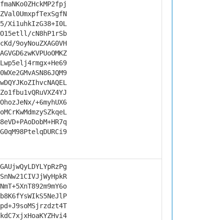
fmaNKo0ZHckMP2fpj
ZVal0UmxpfTexSgfN
5/Xi1uhkIzG38+I0L
O15etll/cN8hP1rSb
cKd/9oyNouZXAG0VH
AGVGD6zwKVPUoOMKZ
Lwp5elj4rmgx+He69
0WXe2GMvASN86JQM9
wDQYJKoZIhvcNAQEL
Zo1fbu1vQRuVXZ4YJ
OhozJeNx/+6myhUX6
oMCrKwMdmzySZkqeL
8eVD+PAoDobM+HR7q
G0qM98PtelqDURCi9
GAUjwQyLDYLYpRzPg
SnNw21CIVJjWyHpkR
NmT+5XnT892m9mY6o
b8K6fYsWIkS5NeJlP
pd+J9soMSjrzdzt4T
kdC7xjxHoaKYZHvi4