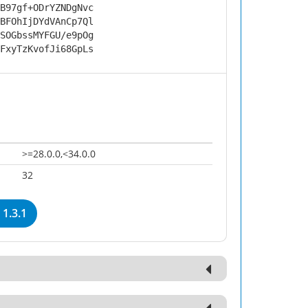
B97gf+ODrYZNDgNvc
BFOhIjDYdVAnCp7Ql
SOGbssMYFGU/e9pOg
FxyTzKvofJi68GpLs
>=28.0.0,<34.0.0
32
1.3.1