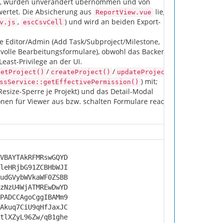
, wurden unverändert übernommen und von
wertet. Die Absicherung aus
liegt
ReportView.vue
,
) und wird an beiden Export-
v.js
escCsvCell
e Editor/Admin (Add Task/Subproject/Milestone,
, volle Bearbeitungsformulare), obwohl das Backend
east-Privilege an der UI.
/
/
getProject()
createProject()
updateProject()
) mit;
ssService::getEffectivePermission()
Resize-Sperre je Projekt) und das Detail-Modal
onen für Viewer aus bzw. schalten Formulare read-
VBAYTAkRFMRswGQYD
leHRjbG91ZCBHbWJI
udGVybWVkaWF0ZSBB
zNzU4WjATMREwDwYD
PADCCAgoCggIBAMm9
Akuq7CiU9qHfJaxJC
tlXZyL96Zw/qB1ghe