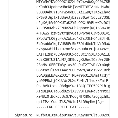
MTYwNAYDVQQDDC1OZXh0Y2xvdWQgQ29kZSBTaW
dXRob3JpdHkwHhcNMjYwNTI3MTAzNzU4WhcNMz
VQQDDAhuY19nYW50dDCCAiIwDQYJKoZIhvcNAQ
oP6vDlGpTxTBBnAJjbz2Sv0wAf5dyLr73SLX2n
n5gXVjhV4QQKUTaK2Y5bOPGf9VBLwX9zDC1gwl
Ykk95n4Ahx7FNHvZwHbAqhoxejWQIo6mwJna9I
4HKAwSTbzWqytYgbV8efQP6mAF6JWoBOIyi0Y/
ZPoJWYLQGjqFxAZWLad4XTsJ3kHC4uSJf4LPE3
EcOsobkGkgiVU8BFe5NF39Ld8oKTpV+DNaWTAX
nxppA6diiiZ1D788feYvnU0bFMDjG1AxAtiO7s
LAsTL2kp78EW9yD3UxdgJ8C1j5XEApOAiILt4j
kdiKOHIU31AdMJj3K9ovgXk9ecIOaU+r2UHmP5
2ShNAt0FECTm3yiay30qDuT2IIvRxVrn0qHUE8
DGhtam1lDw+X44c7LEFawVN/AUesvxv1BrbEez
BQADggEBAGXZO3ifTRL+r9p3iZ8AmTlcdjfYeZ
ye9PFBwLjCXU/Wr2bXdFoMi/L1+o/kZmfEiLmE
0oLbVDJresaO8dguSwc1BkQ1TPO5P2Pihtg6Jz
XTgBLp6GTaGGd8Z5jXZvvBTEDwRaVeNMte3UmR
x9N8zOlBqkdJUcS/KodgNfXH0o/ZOgqzhHIbD5
qzfIPzlCodnTkS/VWiq16iR9q4kwjRg=
-----END CERTIFICATE-----
Signature
NJfbRJEXzKGipUjUW9tUKayHoY6ltSU0ZeCQXc