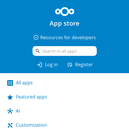
App store
arrow_drop_down_circle
Resources for developers
search
login
app_registration
Log in
Register
All apps
Featured apps
AI
Customization