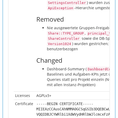
) wurden zusätzl
SettingsController
-Hierarchie umgestellt
ApiException
Removed
Nie ausgewertete Gruppen-Freigabe-Opt
,
Share::TYPE_GROUP
principal_type
sowie die DB-Spalte
ShareController
) wurden gestrichen; Frei
Version1024
benutzerbezogen
Changed
Dashboard-Summary (
DashboardContr
Baselines und Aufgaben-KPIs jetzt über
Queries statt pro Projekt einzeln (N+1-Fi
mit allen Instanz-Projekten)
Licenses
AGPLv3+
Certificate
-----BEGIN CERTIFICATE-----
MIIEAzCCAusCAhNMMA0GCSqGSIb3DQEBCwUAMH
VQQIDBJCYWRlbi1XdWVydHRlbWJlcmcxFzAVBg