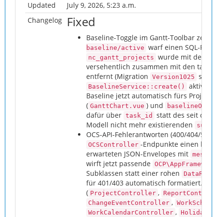
Updated
July 9, 2026, 5:23 a.m.
Fixed
Changelog
Baseline-Toggle im Gantt-Toolbar zeigt
warf einen SQL-Fehl
baseline/active
wurde mit der 3-
nc_gantt_projects
versehentlich zusammen mit den tatsäc
entfernt (Migration
stellt
Version1025
aktiviert
BaselineService::create()
Baseline jetzt automatisch fürs Projekt;
(
) und
GanttChart.vue
baselineOver
dafür über
statt des seit der
task_id
Modell nicht mehr existierenden
subpr
OCS-API-Fehlerantworten (400/404/500 …) 
-Endpunkte einen leer
OCSController
erwarteten JSON-Envelopes mit
messag
wirft jetzt passende
OCP\AppFramework
Subklassen statt einer rohen
DataResp
für 401/403 automatisch formatiert. Bet
(
,
ProjectController
ReportControl
,
ChangeEventController
WorkSchedu
,
WorkCalendarController
HolidayAd