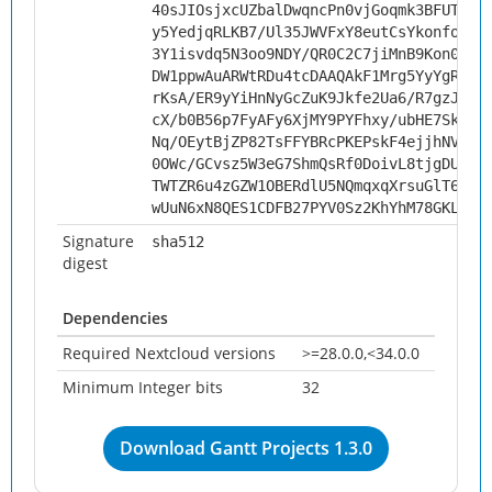
40sJIOsjxcUZbalDwqncPn0vjGoqmk3BFUT7Ko
y5YedjqRLKB7/Ul35JWVFxY8eutCsYkonfof7v
3Y1isvdq5N3oo9NDY/QR0C2C7jiMnB9Kon0KzZ
DW1ppwAuARWtRDu4tcDAAQAkF1Mrg5YyYgRoKm
rKsA/ER9yYiHnNyGcZuK9Jkfe2Ua6/R7gzJilR
cX/b0B56p7FyAFy6XjMY9PYFhxy/ubHE7Sk8ix
Nq/OEytBjZP82TsFFYBRcPKEPskF4ejjhNVC4b
0OWc/GCvsz5W3eG7ShmQsRf0DoivL8tjgDUlMW
TWTZR6u4zGZW1OBERdlU5NQmqxqXrsuGlT6r6D
wUuN6xN8QES1CDFB27PYV0Sz2KhYhM78GKLCc9
Signature
sha512
digest
Dependencies
Required Nextcloud versions
>=28.0.0,<34.0.0
Minimum Integer bits
32
Download Gantt Projects 1.3.0